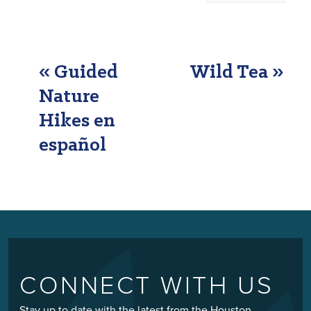
EVENT
«
Guided
Wild Tea
»
NAVIGATION
Nature
Hikes en
español
CONNECT WITH US
Stay up to date with the latest from the Houston