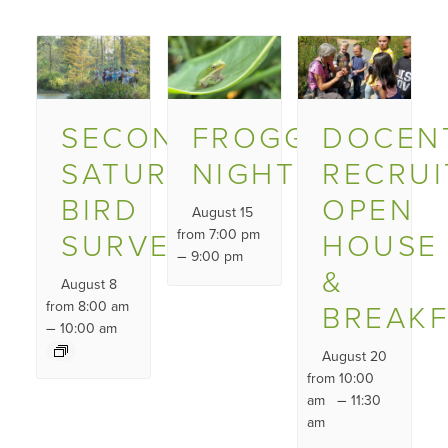
SECOND
FROGGY
DOCEN
SATURDAY
NIGHT
RECRU
BIRD
OPEN
August 15
SURVEY
from 7:00 pm
HOUSE
–
9:00 pm
&
August 8
from 8:00 am
BREAK
–
10:00 am
August 20
from 10:00
–
am
11:30
am